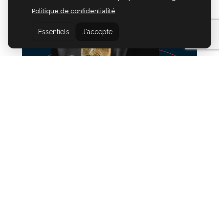
Politique de confidentialité
Essentiels
J'accepte
:: Lizotte joue Lizotte :: Prix
Opus 2026 :: Concert de
l’année ::
Le concert Lizotte joue Lizotte, en
compagnie de la harpiste-compositrice et
de sa complice la violoniste Caroline
Chéhadé, s'est mérité le Prix Opus Concert