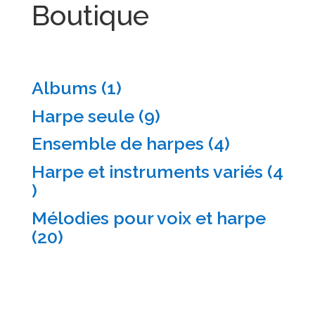
Boutique
1
Albums
1
produit
9
Harpe seule
9
produits
4
Ensemble de harpes
4
produits
Harpe et instruments variés
4
4
produits
Mélodies pour voix et harpe
20
20
produits